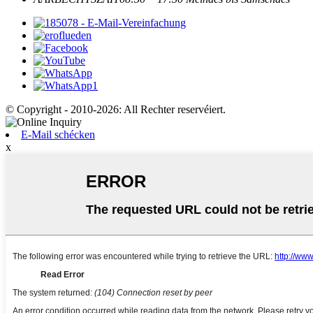
© Copyright - 2010-2026: All Rechter reservéiert.
E-Mail schécken
x