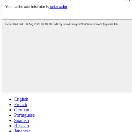
English
French
German
Portuguese
Spanish
Russian
Japanese