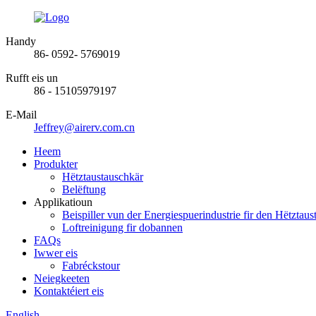
Handy
86- 0592- 5769019
Rufft eis un
86 - 15105979197
E-Mail
Jeffrey@airerv.com.cn
Heem
Produkter
Hëtztaustauschkär
Belëftung
Applikatioun
Beispiller vun der Energiespuerindustrie fir den Hëtztaus
Loftreinigung fir dobannen
FAQs
Iwwer eis
Fabréckstour
Neiegkeeten
Kontaktéiert eis
English