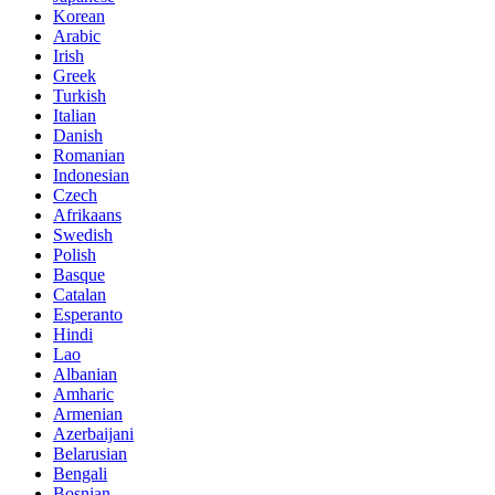
Korean
Arabic
Irish
Greek
Turkish
Italian
Danish
Romanian
Indonesian
Czech
Afrikaans
Swedish
Polish
Basque
Catalan
Esperanto
Hindi
Lao
Albanian
Amharic
Armenian
Azerbaijani
Belarusian
Bengali
Bosnian