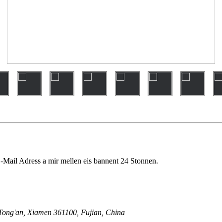
 E-Mail Adress a mir mellen eis bannent 24 Stonnen.
kt Tong'an, Xiamen 361100, Fujian, China