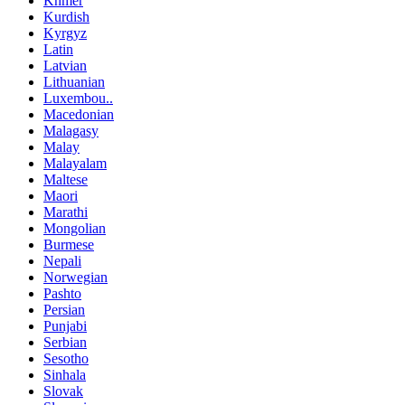
Khmer
Kurdish
Kyrgyz
Latin
Latvian
Lithuanian
Luxembou..
Macedonian
Malagasy
Malay
Malayalam
Maltese
Maori
Marathi
Mongolian
Burmese
Nepali
Norwegian
Pashto
Persian
Punjabi
Serbian
Sesotho
Sinhala
Slovak