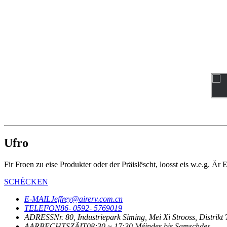
Ufro
Fir Froen zu eise Produkter oder der Präislëscht, loosst eis w.e.g. Är
SCHÉCKEN
E-MAIL
Jeffrey@airerv.com.cn
TELEFON
86- 0592- 5769019
ADRESS
Nr. 80, Industriepark Siming, Mei Xi Strooss, Distri
AARBECHTSZÄIT
08:30 ~ 17:30 Méindes bis Samschdes